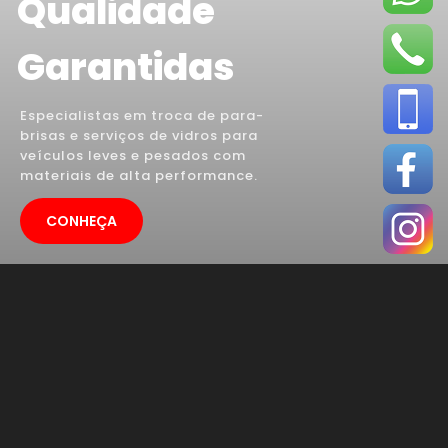
Qualidade
Garantidas
Especialistas em troca de para-
brisas e serviços de vidros para
veículos leves e pesados com
materiais de alta performance.
CONHEÇA
MANUTENÇÃO DE
FARÓIS E