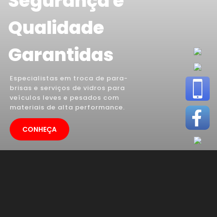
Segurança e
Qualidade
Garantidas
Especialistas em troca de para-
brisas e serviços de vidros para
veículos leves e pesados com
materiais de alta performance.
CONHEÇA
TROCA DE